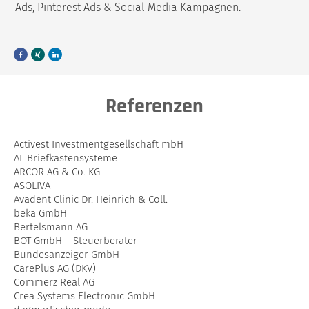
Ads, Pinterest Ads & Social Media Kampagnen.
F
X
L
a
i
i
c
n
n
e
g
k
b
e
o
d
o
i
Referenzen
k
n
Activest Investmentgesellschaft mbH
AL Briefkastensysteme
ARCOR AG & Co. KG
ASOLIVA
Avadent Clinic Dr. Heinrich & Coll.
beka GmbH
Bertelsmann AG
BOT GmbH – Steuerberater
Bundesanzeiger GmbH
CarePlus AG (DKV)
Commerz Real AG
Crea Systems Electronic GmbH