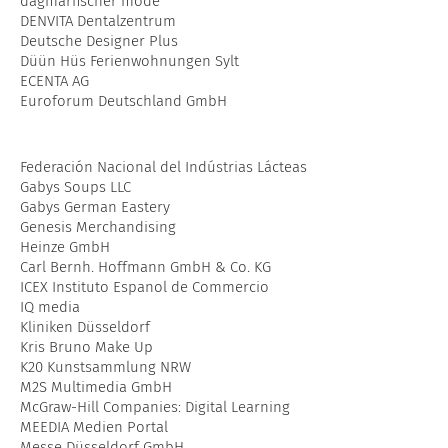
dagmarfischer mode
DENVITA Dentalzentrum
Deutsche Designer Plus
Düün Hüs Ferienwohnungen Sylt
ECENTA AG
Euroforum Deutschland GmbH
Federación Nacional del Indústrias Lácteas
Gabys Soups LLC
Gabys German Eastery
Genesis Merchandising
Heinze GmbH
Carl Bernh. Hoffmann GmbH & Co. KG
ICEX Instituto Espanol de Commercio
IQ media
Kliniken Düsseldorf
Kris Bruno Make Up
K20 Kunstsammlung NRW
M2S Multimedia GmbH
McGraw-Hill Companies: Digital Learning
MEEDIA Medien Portal
Messe Düsseldorf GmbH