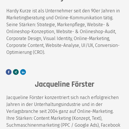
Hardy Kurze ist als Unternehmer seit den 90er Jahren in
Marketingberatung und Online-Kommunikation tätig.
Seine Stärken: Strategie, Markenpflege, Website- &
Onlineshop-Konzeption, Website- & Onlineshop-Audit,
Corporate Design, Visual Identity, Online-Marketing,
Corporate Content, Website-Analyse, UI/UX, Conversion-
Optimierung (CRO).
F
X
L
a
i
i
c
n
n
e
g
k
Jacqueline Förster
b
e
o
d
o
i
k
n
Jacqueline Förster
konzentriert sich nach erfolgreichen
Jahren in der Unterhaltungsindustrie und in der
Verlagsbranche seit 2004 ganz auf Online-Marketing.
Ihre Stärken: Content Marketing (Konzept, Text),
Suchmaschinenmarketing (PPC / Google Ads), Facebook